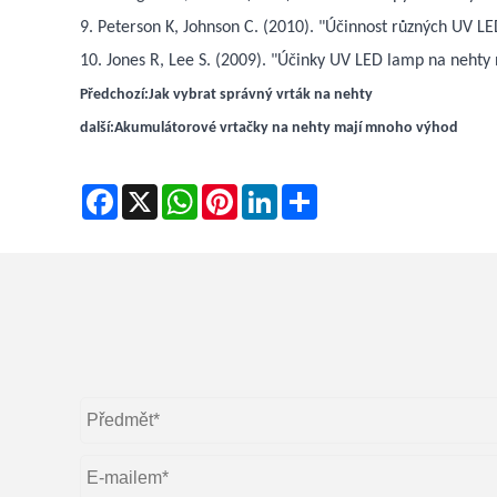
9. Peterson K, Johnson C. (2010). "Účinnost různých UV LE
10. Jones R, Lee S. (2009). "Účinky UV LED lamp na nehty n
Předchozí:
Jak vybrat správný vrták na nehty
další:
Akumulátorové vrtačky na nehty mají mnoho výhod
Facebook
X
WhatsApp
Pinterest
LinkedIn
Share