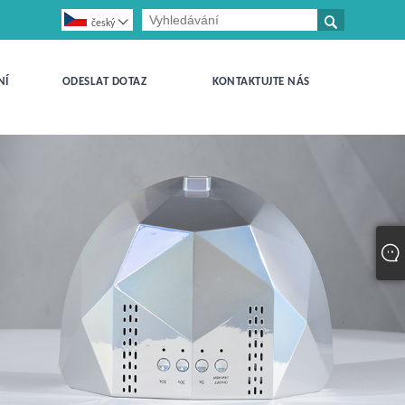


český
NÍ
ODESLAT DOTAZ
KONTAKTUJTE NÁS