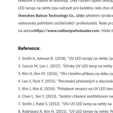
efektivní a snadno se obsluhují. Díky různým typům dostu
LED lampy na nehty jsou nutností pro každého, kdo chce 
Shenzhen Baiyue Technology Co., Ltd
je předním výrobce
vyhovovaly potřebám začátečníků i profesionálů. Naše prod
na adrese
https://www.naillampwholesales.com
. Máte-l
Reference:
1. Smith A, Johnson B. (2018). "UV LED lampy na nehty: j
2. Garcia M, Lee J. (2017). "Účinky UV LED lamp na nehty 
3. Kim H, Kim M. (2016). "Vliv různého příkonu na dobu v
4. Lee S, Park Y. (2015). "Porovnání přenosných a stacion
5. Kim J, Kim K. (2014). "Pohybové senzory na UV LED lamp
6. Chan L, Yen Y. (2013). "Systém chlazení ventilátorem 
7. Smith J, Patel S. (2012). "Vliv UV LED lamp na nehty na
8. Rodriguez A, Kim H. (2011). "UV LED lampy na nehty: Pr