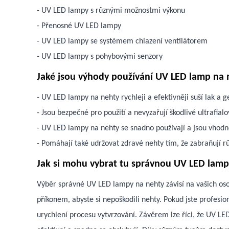
- UV LED lampy s různými možnostmi výkonu
- Přenosné UV LED lampy
- UV LED lampy se systémem chlazení ventilátorem
- UV LED lampy s pohybovými senzory
Jaké jsou výhody používání UV LED lamp na 
- UV LED lampy na nehty rychleji a efektivněji suší lak a g
- Jsou bezpečné pro použití a nevyzařují škodlivé ultrafial
- UV LED lampy na nehty se snadno používají a jsou vhodné
- Pomáhají také udržovat zdravé nehty tím, že zabraňují růs
Jak si mohu vybrat tu správnou UV LED lam
Výběr správné UV LED lampy na nehty závisí na vašich os
příkonem, abyste si nepoškodili nehty. Pokud jste profes
urychlení procesu vytvrzování. Závěrem lze říci, že UV L