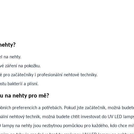
nehty?
el na nehty.
ové záření na pokožku.
 pro začátečníky i profesionální nehtové techniky.
tu bakterií a plísní.
pu na nehty pro mě?
obních preferencích a potřebách. Pokud jste začátečník, možná budet
ionální nehtový technik, možná budete chtít investovat do UV LED lam
ED lampy na nehty jsou nezbytnou pomůckou pro každého, kdo chce mít 