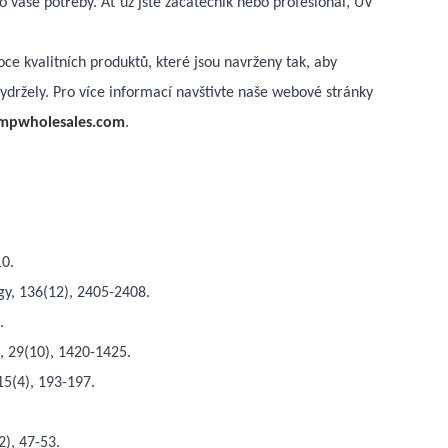
 vaše potřeby. Ať už jste začátečník nebo profesionál, UV
e kvalitních produktů, které jsou navrženy tak, aby
ydržely. Pro více informací navštivte naše webové stránky
ampwholesales.com
.
10.
gy, 136(12), 2405-2408.
.
, 29(10), 1420-1425.
15(4), 193-197.
2), 47-53.