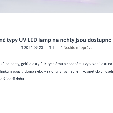
zné typy UV LED lamp na nehty jsou dostupné 
2024-09-20
1
Nechte mi zprávu
laků na nehty, gelů a akrylů. K rychlému a snadnému vytvrzení laku n
hnikům použití doma nebo v salonu. S rozmachem kosmetických ošetře
drží delší dobu.