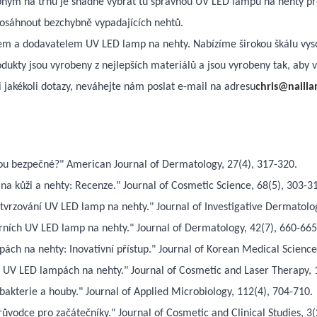
pným na trhu je snadné vybrat tu správnou UV LED lampu na nehty pro
dosáhnout bezchybně vypadajících nehtů.
m a dodavatelem UV LED lamp na nehty. Nabízíme širokou škálu vysoc
ukty jsou vyrobeny z nejlepších materiálů a jsou vyrobeny tak, aby v
i jakékoli dotazy, neváhejte nám poslat e-mail na adresu
chris@naill
sou bezpečné?" American Journal of Dermatology, 27(4), 317-320.
na kůži a nehty: Recenze." Journal of Cosmetic Science, 68(5), 303-3
ytvrzování UV LED lamp na nehty." Journal of Investigative Dermatolo
árních UV LED lamp na nehty." Journal of Dermatology, 42(7), 660-665
ách na nehty: Inovativní přístup." Journal of Korean Medical Science
na UV LED lampách na nehty." Journal of Cosmetic and Laser Therapy, 
 bakterie a houby." Journal of Applied Microbiology, 112(4), 704-710.
ůvodce pro začátečníky." Journal of Cosmetic and Clinical Studies, 3(