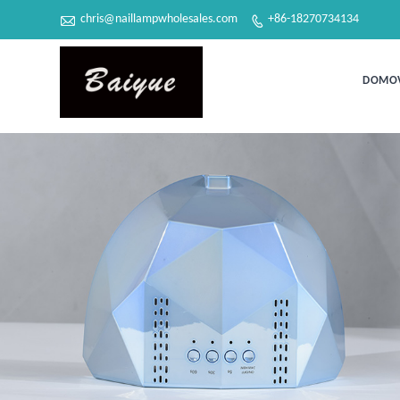

chris@naillampwholesales.com
+86-18270734134

DOMO