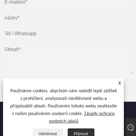
X
Používáme cookies, abychom vám nabídli lepší zážitek
Předložit
z prohlížení, analyzovali návštěvnost webu a
přizpůsobili obsah. Používáním tohoto webu souhlasíte
s naším používáním souborů cookie.
Zásady ochrany
osobních údajů
Copyright © 2022 Atocnail Industry Co., omezená - Vysoušeč nehtů,
Vysoušeč gelu, Lampa na nehty - Všechna práva vyhrazena.
Odmítnout
Přijmout