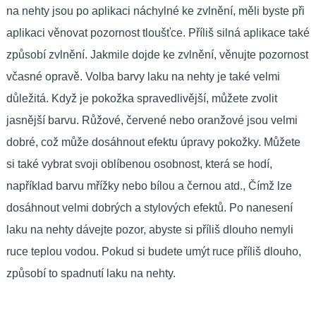
na nehty jsou po aplikaci náchylné ke zvlnění, měli byste při
aplikaci věnovat pozornost tloušťce. Příliš silná aplikace také
způsobí zvlnění. Jakmile dojde ke zvlnění, věnujte pozornost
včasné opravě. Volba barvy laku na nehty je také velmi
důležitá. Když je pokožka spravedlivější, můžete zvolit
jasnější barvu. Růžové, červené nebo oranžové jsou velmi
dobré, což může dosáhnout efektu úpravy pokožky. Můžete
si také vybrat svoji oblíbenou osobnost, která se hodí,
například barvu mřížky nebo bílou a černou atd., Čímž lze
dosáhnout velmi dobrých a stylových efektů. Po nanesení
laku na nehty dávejte pozor, abyste si příliš dlouho nemyli
ruce teplou vodou. Pokud si budete umýt ruce příliš dlouho,
způsobí to spadnutí laku na nehty.