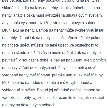
bez pečení. Lak na nehty používaný v salonu na nehty se
skládá z lepidla na laky na nehty, nikoli z úplného laku na
nehty, a tato složka musí být ozářena ultrafialovým světlem,
aby mohla vyschnout, takže ji vidím v nehtových salónech.
Druh laku na nehty. Lampa na nehty může rychle vysušit lak
na nehty. Denní lak na nehty lze sušit přirozeně, ale pokud
ho chcete upéct, můžete ho také upéct. Ve skutečnosti to
není na škodu, možná vás to může udělat. Lak na nehty je
pevnější. V současné době je nail art populární, ale v prvních
dnech vytváření dokonalých nehtů byste se měli o nově
vyrobené nehty zvlášť starat, protože není nijak zvlášť silný.
Možná se ho náhodou dotknete a může vyblednout a
vyblednutí je světlé. Pokud jej náhodně otočíte, mohou se
vám zlomit nehty. Ujistěte se, že rozumíte tomu, jak se starat
o nehty po dokonalých nehtech.