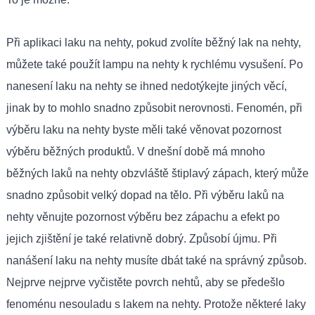
Při aplikaci laku na nehty, pokud zvolíte běžný lak na nehty,
můžete také použít lampu na nehty k rychlému vysušení. Po
nanesení laku na nehty se ihned nedotýkejte jiných věcí,
jinak by to mohlo snadno způsobit nerovnosti. Fenomén, při
výběru laku na nehty byste měli také věnovat pozornost
výběru běžných produktů. V dnešní době má mnoho
běžných laků na nehty obzvláště štiplavý zápach, který může
snadno způsobit velký dopad na tělo. Při výběru laků na
nehty věnujte pozornost výběru bez zápachu a efekt po
jejich zjištění je také relativně dobrý. Způsobí újmu. Při
nanášení laku na nehty musíte dbát také na správný způsob.
Nejprve nejprve vyčistěte povrch nehtů, aby se předešlo
fenoménu nesouladu s lakem na nehty. Protože některé laky