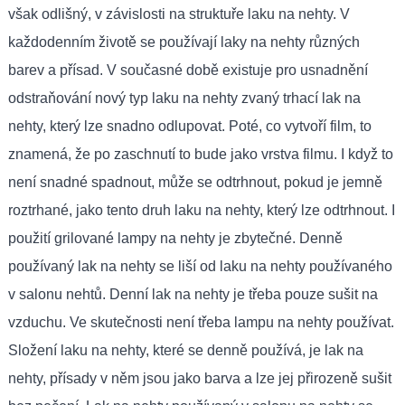
však odlišný, v závislosti na struktuře laku na nehty. V
každodenním životě se používají laky na nehty různých
barev a přísad. V současné době existuje pro usnadnění
odstraňování nový typ laku na nehty zvaný trhací lak na
nehty, který lze snadno odlupovat. Poté, co vytvoří film, to
znamená, že po zaschnutí to bude jako vrstva filmu. I když to
není snadné spadnout, může se odtrhnout, pokud je jemně
roztrhané, jako tento druh laku na nehty, který lze odtrhnout. I
použití grilované lampy na nehty je zbytečné. Denně
používaný lak na nehty se liší od laku na nehty používaného
v salonu nehtů. Denní lak na nehty je třeba pouze sušit na
vzduchu. Ve skutečnosti není třeba lampu na nehty používat.
Složení laku na nehty, které se denně používá, je lak na
nehty, přísady v něm jsou jako barva a lze jej přirozeně sušit