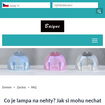

český

Přepn
Domov
>
Zprávy
>
FAQ
Co je lampa na nehty? Jak si mohu nechat