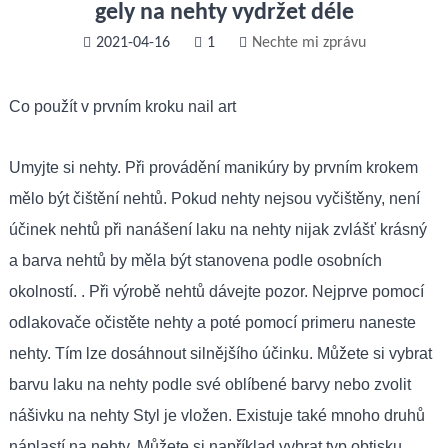
gely na nehty vydržet déle
2021-04-16
1
Nechte mi zprávu
Co použít v prvním kroku nail art
Umyjte si nehty. Při provádění manikúry by prvním krokem
mělo být čištění nehtů. Pokud nehty nejsou vyčištěny, není
účinek nehtů při nanášení laku na nehty nijak zvlášť krásný
a barva nehtů by měla být stanovena podle osobních
okolností. . Při výrobě nehtů dávejte pozor. Nejprve pomocí
odlakovače očistěte nehty a poté pomocí primeru naneste
nehty. Tím lze dosáhnout silnějšího účinku. Můžete si vybrat
barvu laku na nehty podle své oblíbené barvy nebo zvolit
nášivku na nehty Styl je vložen. Existuje také mnoho druhů
náplastí na nehty. Můžete si například vybrat typ obtisku