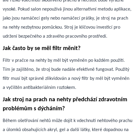
ale riziko vdechnutí škodlivého prachu a nečistot bude výrazně
vysoké. Pokud salon nepoužívá jinou alternativní metodu aplikace,
jako jsou namáčecí gely nebo namáčecí prášky, je stroj na prach
na nehty nezbytnou pomůckou. Stroj je klíčovou investicí pro
udržení bezpečného a zdravého pracovního prostředí.
Jak často by se měl filtr měnit?
Filtr v pračce na nehty by měl být vyměněn po každém použití.
Tím je zajištěno, že stroj bude nadále efektivně fungovat. Použitý
filtr musí být správně zlikvidován a nový filtr by měl být vyměněn
a vyčištěn antibakteriálním roztokem.
Jak stroj na prach na nehty předchází zdravotním
problémům s dýcháním?
Během ošetřování nehtů může dojít k vdechnutí nehtového prachu
a úlomků obsahujících akryl, gel a další látky, které dopadnou na