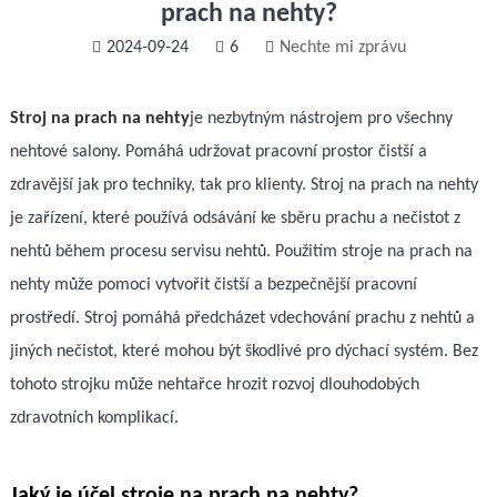
prach na nehty?
2024-09-24
6
Nechte mi zprávu
Stroj na prach na nehty
je nezbytným nástrojem pro všechny
nehtové salony. Pomáhá udržovat pracovní prostor čistší a
zdravější jak pro techniky, tak pro klienty. Stroj na prach na nehty
je zařízení, které používá odsávání ke sběru prachu a nečistot z
nehtů během procesu servisu nehtů. Použitím stroje na prach na
nehty může pomoci vytvořit čistší a bezpečnější pracovní
prostředí. Stroj pomáhá předcházet vdechování prachu z nehtů a
jiných nečistot, které mohou být škodlivé pro dýchací systém. Bez
tohoto strojku může nehtařce hrozit rozvoj dlouhodobých
zdravotních komplikací.
Jaký je účel stroje na prach na nehty?