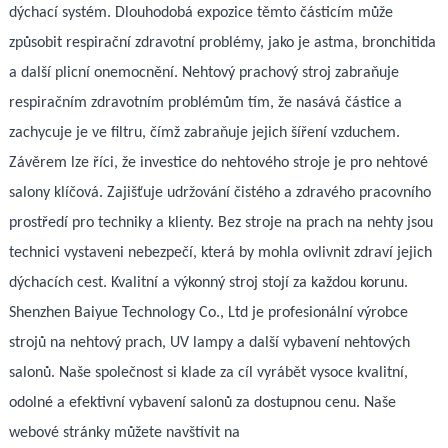
dýchací systém. Dlouhodobá expozice těmto částicím může
způsobit respirační zdravotní problémy, jako je astma, bronchitida
a další plicní onemocnění. Nehtový prachový stroj zabraňuje
respiračním zdravotním problémům tím, že nasává částice a
zachycuje je ve filtru, čímž zabraňuje jejich šíření vzduchem.
Závěrem lze říci, že investice do nehtového stroje je pro nehtové
salony klíčová. Zajišťuje udržování čistého a zdravého pracovního
prostředí pro techniky a klienty. Bez stroje na prach na nehty jsou
technici vystaveni nebezpečí, která by mohla ovlivnit zdraví jejich
dýchacích cest. Kvalitní a výkonný stroj stojí za každou korunu.
Shenzhen Baiyue Technology Co., Ltd je profesionální výrobce
strojů na nehtový prach, UV lampy a další vybavení nehtových
salonů. Naše společnost si klade za cíl vyrábět vysoce kvalitní,
odolné a efektivní vybavení salonů za dostupnou cenu. Naše
webové stránky můžete navštívit na