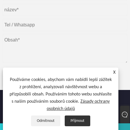
X
Používáme cookies, abychom vám nabídli lepší zážitek
Předložit
z prohlížení, analyzovali návštěvnost webu a
přizpůsobili obsah. Používáním tohoto webu souhlasíte
s naším používáním souborů cookie.
Zásady ochrany
osobních údajů
Copyright © 2022 Atocnail Industry Co., omezená - Vysoušeč nehtů,
Vysoušeč gelu, Lampa na nehty - Všechna práva vyhrazena.
Odmítnout
Přijmout
Whatsapp
E-mailem