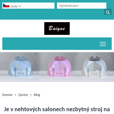

český

Přepn
Domov
>
Zprávy
>
Blog
Je v nehtových salonech nezbytný stroj na