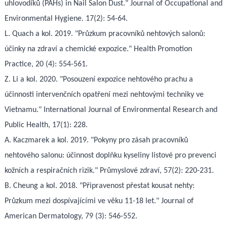
uhlovodíků (PAHs) in Nail Salon Dust." Journal of Occupational and
Environmental Hygiene. 17(2): 54-64.
L. Quach a kol. 2019. "Průzkum pracovníků nehtových salonů:
účinky na zdraví a chemické expozice." Health Promotion
Practice, 20 (4): 554-561.
Z. Li a kol. 2020. "Posouzení expozice nehtového prachu a
účinnosti intervenčních opatření mezi nehtovými techniky ve
Vietnamu." International Journal of Environmental Research and
Public Health, 17(1): 228.
A. Kaczmarek a kol. 2019. "Pokyny pro zásah pracovníků
nehtového salonu: účinnost doplňku kyseliny listové pro prevenci
kožních a respiračních rizik." Průmyslové zdraví, 57(2): 220-231.
B. Cheung a kol. 2018. "Připravenost přestat kousat nehty:
Průzkum mezi dospívajícími ve věku 11-18 let." Journal of
American Dermatology, 79 (3): 546-552.