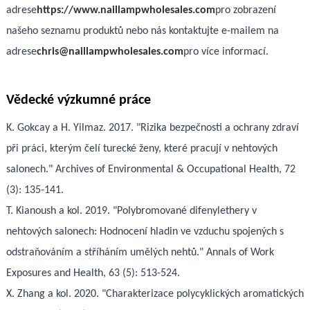
adrese
https://www.naillampwholesales.com
pro zobrazení
našeho seznamu produktů nebo nás kontaktujte e-mailem na
adrese
chris@naillampwholesales.com
pro více informací.
Vědecké výzkumné práce
K. Gokcay a H. Yilmaz. 2017. "Rizika bezpečnosti a ochrany zdraví
při práci, kterým čelí turecké ženy, které pracují v nehtových
salonech." Archives of Environmental & Occupational Health, 72
(3): 135-141.
T. Kianoush a kol. 2019. "Polybromované difenylethery v
nehtových salonech: Hodnocení hladin ve vzduchu spojených s
odstraňováním a stříháním umělých nehtů." Annals of Work
Exposures and Health, 63 (5): 513-524.
X. Zhang a kol. 2020. "Charakterizace polycyklických aromatických