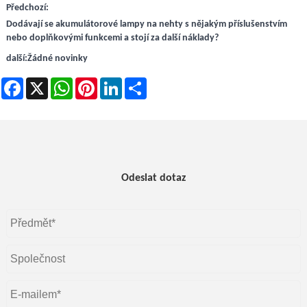
Předchozí:
Dodávají se akumulátorové lampy na nehty s nějakým příslušenstvím
nebo doplňkovými funkcemi a stojí za další náklady?
další:
Žádné novinky
Facebook
X
WhatsApp
Pinterest
LinkedIn
Share
Odeslat dotaz