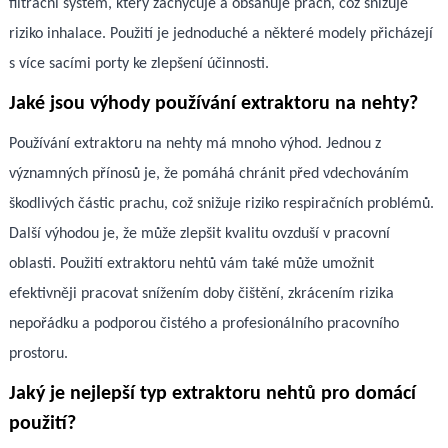
filtrační systém, který zachycuje a obsahuje prach, což snižuje
riziko inhalace. Použití je jednoduché a některé modely přicházejí
s více sacími porty ke zlepšení účinnosti.
Jaké jsou výhody používání extraktoru na nehty?
Používání extraktoru na nehty má mnoho výhod. Jednou z
významných přínosů je, že pomáhá chránit před vdechováním
škodlivých částic prachu, což snižuje riziko respiračních problémů.
Další výhodou je, že může zlepšit kvalitu ovzduší v pracovní
oblasti. Použití extraktoru nehtů vám také může umožnit
efektivněji pracovat snížením doby čištění, zkrácením rizika
nepořádku a podporou čistého a profesionálního pracovního
prostoru.
Jaký je nejlepší typ extraktoru nehtů pro domácí
použití?