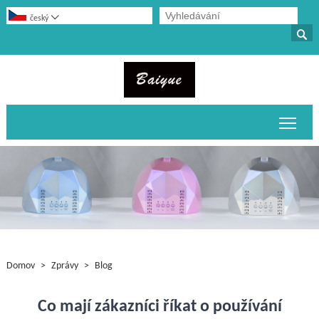

český

Přepn
Domov
>
Zprávy
>
Blog
Co mají zákazníci říkat o používání