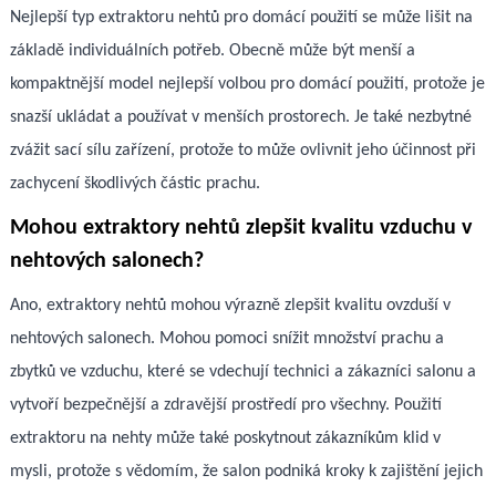
Nejlepší typ extraktoru nehtů pro domácí použití se může lišit na
základě individuálních potřeb. Obecně může být menší a
kompaktnější model nejlepší volbou pro domácí použití, protože je
snazší ukládat a používat v menších prostorech. Je také nezbytné
zvážit sací sílu zařízení, protože to může ovlivnit jeho účinnost při
zachycení škodlivých částic prachu.
Mohou extraktory nehtů zlepšit kvalitu vzduchu v
nehtových salonech?
Ano, extraktory nehtů mohou výrazně zlepšit kvalitu ovzduší v
nehtových salonech. Mohou pomoci snížit množství prachu a
zbytků ve vzduchu, které se vdechují technici a zákazníci salonu a
vytvoří bezpečnější a zdravější prostředí pro všechny. Použití
extraktoru na nehty může také poskytnout zákazníkům klid v
mysli, protože s vědomím, že salon podniká kroky k zajištění jejich