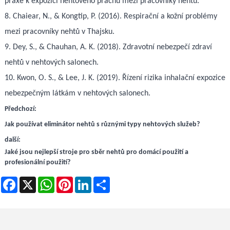
praxe k expozici nehtového prachu mezi pracovníky nehtů.
8. Chaiear, N., & Kongtip, P. (2016). Respirační a kožní problémy
mezi pracovníky nehtů v Thajsku.
9. Dey, S., & Chauhan, A. K. (2018). Zdravotní nebezpečí zdraví
nehtů v nehtových salonech.
10. Kwon, O. S., & Lee, J. K. (2019). Řízení rizika inhalační expozice
nebezpečným látkám v nehtových salonech.
Předchozí:
Jak používat eliminátor nehtů s různými typy nehtových služeb?
další:
Jaké jsou nejlepší stroje pro sběr nehtů pro domácí použití a
profesionální použití?
Facebook
X
WhatsApp
Pinterest
LinkedIn
Share