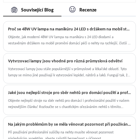
a UV, které rychle vytvrzují gel. Je to také smaltované
bezpečnostními testy. Vytvrzovací gel můžeme dodat
naši pověst, pokud dojde k rychlému defektu produktu.
Související Blog
Recenze
pouzdro laku, které se nešpiní ani nepoškrábe, cítí se
rychle, protože máme skladem plastový obal, stačí je
dobře a technologie při předávání. Se senzorovým
sestavit do kompletní sady.
Proč se 48W UV lampa na manikúru 24 LED s držákem na mobil stává nezbytností pro milovníky nehtů?
dotykovým tlačítkem se lampa na nehty snáze
používá, když na tlačítko přiložíte prst, automaticky se
Objevte, jak moderní 48W UV lampa na manikúru s 24 LED diodami a
vestavěným držákem na mobil promění domácí péči o nehty na rychlejší, čistší a
zapne a začne vytvrzování.
profesionálnější zážitek. Tento komplexní průvodce vysvětluje funkce, výhody,
úvahy o nákupu, tipy na údržbu a praktická řešení pro uživatele, kteří chtějí
Vytvrzovací lampy jsou vhodné pro různá průmyslová odvětví
manikúru v kvalitě salonu, aniž by museli opustit domov.
Vytvrzovací lampy jsou stále populárnější v průmyslové a lékařské oblasti. Tyto
lampy se mimo jiné používají k vytvrzování lepidel, nátěrů a laků. Fungují tak, že
využívají světelnou energii k zahájení chemické reakce, která způsobí, že se
vytvrzovaný materiál přemění na pevný stav.
Jaké jsou nejlepší stroje pro sběr nehtů pro domácí použití a profesionální použití?
Objevte nejlepší stroje na sběr nehtů pro domácí i profesionální použití v našem
nejnovějším článku! Rozloučte se s chaotickým ořezáváním nehtů s těmito
vysoce efektivními a efektivními zařízeními.
Na jakým problémům by se měla věnovat pozornost při používání profesionální sušičky nehtů?
Při používání profesionální sušičky na nehty musíte věnovat pozornost
následujícím aspektům, abyste zajistili bezpečnost a účinnost.