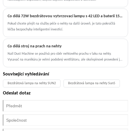
Co dělá 72W bezdrátovou vytvrzovací lampu s 42 LED a baterií 15600 mAh konečnou sušičkou pro nehty pro profesionály?
Pokud chcete přejít na služby péče o nehty na další úroveň, je tato pokročilá
léčba bezpochyby inteligentní investicí.
Co dělá stroj na prach na nehty
Nail Dust Machine se používá pro sběr nehtového prachu v laku na nehty.
Vysavač na manikúru je velmi podobný ventilátoru, ale skořepinové provedení je
profesionálně navrženo pro vysávání manikúry. Ruka se dá pohodlně položit na
vysavač na manikúru.
Související vyhledávání
Bezdrátová lampa na nehty SUN2
Bezdrátová lampa na nehty Sun5
Odeslat dotaz