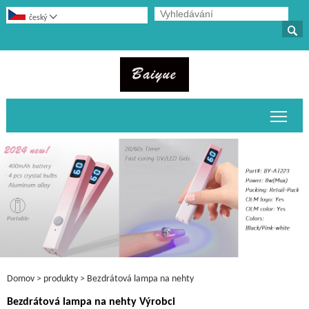

český

Přepn
Domov
>
produkty
>
Bezdrátová lampa na nehty
Bezdrátová lampa na nehty Výrobci