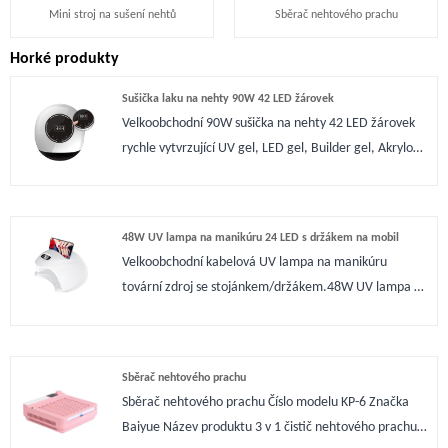
Mini stroj na sušení nehtů
Sběrač nehtového prachu
Horké produkty
Sušička laku na nehty 90W 42 LED žárovek
Velkoobchodní 90W sušička na nehty 42 LED žárovek
rychle vytvrzující UV gel, LED gel, Builder gel, Akrylový
gel, Magnetický gel, Gem lepidlo, Shell lepidlo, Base
Coat, Top Coat atd. nové gely. Má světelný zdroj
365+405, který je odborníkem na vytvrzování gelů na
48W UV lampa na manikúru 24 LED s držákem na mobil
nehty. Jedná se o chytrou UV lampu s paměťovou
Velkoobchodní kabelová UV lampa na manikúru
funkcí, která si pamatuje poslední dobu sušení. Také
tovární zdroj se stojánkem/držákem.48W UV lampa na
režim nízké teploty 120s hodně pomůže vašemu
manikúru 24 LED s držákem na mobil včetně 4
nehtovému salonu, pokud nechcete rychlé vytvrzení.
časovačů 10s 30s 60s 99s vyhovují požadavkům
Jedná se o aktualizační verzi 2.0, jejíž funkce a funkce
uživatelů a suší všechny druhy gelů na nehty, navrženo
jsou lepší než ty na trhu.
Sběrač nehtového prachu
pro profesionální manikérky i amatéry k vytvrzení UV
Sběrač nehtového prachu Číslo modelu KP-6 Značka
builderů a výroby led gelů.
Baiyue Název produktu 3 v 1 čistič nehtového prachu