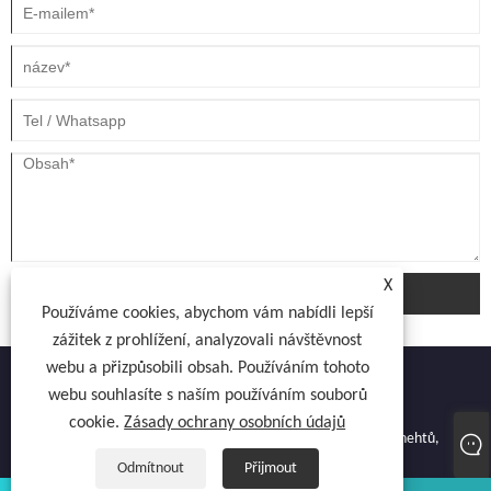
X
Předložit
Používáme cookies, abychom vám nabídli lepší
zážitek z prohlížení, analyzovali návštěvnost
webu a přizpůsobili obsah. Používáním tohoto
webu souhlasíte s naším používáním souborů
cookie.
Zásady ochrany osobních údajů
Copyright © 2022 Atocnail Industry Co., omezená - Vysoušeč nehtů,
Vysoušeč gelu, Lampa na nehty - Všechna práva vyhrazena.
Odmítnout
Přijmout